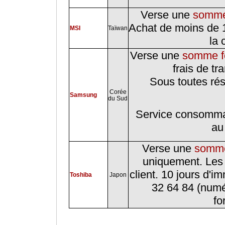
Verse une
somme 
Achat de moins de 15
MSI
Taïwan
la 
Verse une
somme fo
frais de tr
Sous toutes ré
Corée
Samsung
du Sud
Service consommat
au
Verse une
somme 
uniquement. Les f
client. 10 jours d'
Toshiba
Japon
32 64 84 (numér
fo