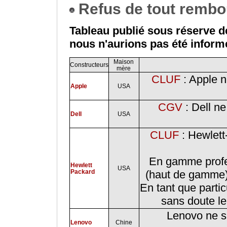
Refus de tout rembou
Tableau publié sous réserve de
nous n'aurions pas été inform
Maison
Constructeurs
mère
CLUF
: Apple n
Apple
USA
CGV
: Dell ne
Dell
USA
CLUF
: Hewlett
En gamme profes
Hewlett
USA
Packard
(haut de gamme)
En tant que partic
sans doute l
Lenovo ne sa
Lenovo
Chine