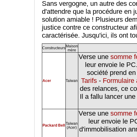
Sans vergogne, un autre des cons
d'attendre que la procédure en j
solution amiable ! Plusieurs de
justice contre ce constructeur af
caractérisée. Jusqu'ici, ils ont t
Maison
Constructeurs
mère
Verse une
somme fo
leur envoie le PC
société prend en 
Tarifs
-
Formulaire 
Acer
Taïwan
des relances, ce c
Il a fallu lancer un
Verse une
somme fo
leur envoie le P
Taïwan
Packard Bell
(Acer)
d'immobilisation an