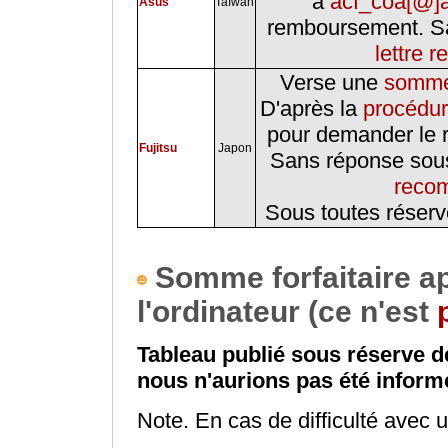
à
acf_coa[@]
Asus
Taïwan
remboursement. Sa
lettre
Verse une
somme 
D'après la
procédur
pour demander le 
Fujitsu
Japon
Sans réponse sous
reco
Sous toutes réserv
Somme forfaitaire ap
l'ordinateur (ce n'est
Tableau publié sous réserve de
nous n'aurions pas été inform
Note. En cas de difficulté avec 