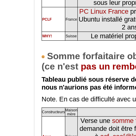
sous leur prop
PC Linux France
pr
Ubuntu installé gr
PCLF
France
2 an
Le matériel pro
WHY!
Suisse
Somme forfaitaire o
(ce n'est
pas un rem
Tableau publié sous réserve de
nous n'aurions pas été inform
Note. En cas de difficulté avec 
Maison
Constructeurs
mère
Verse une
somme fo
demande doit être f