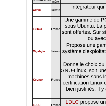
mère
Intégrateur qu
Clevo
Taïwan
Une gamme de PC 
sous Ubuntu. La pr
Ekimia
France
sont offertes. Sur 
ou avec 
Propose une gam
système d'exploitat
Gigabyte
Taïwan
Donne le choix du s
GNU-Linux, soit une
machines sans log
Keynux
France
certification Linux 
bien justifiés. Il 
LDLC
propose u
LDLC
France