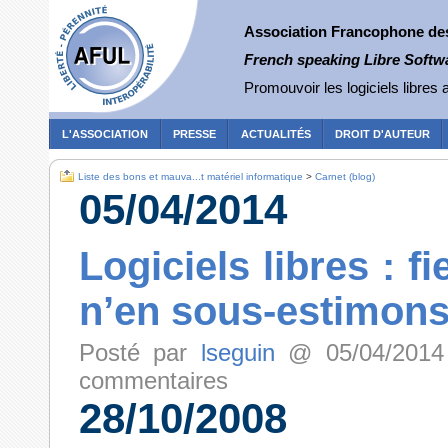
Association Francophone des 
French speaking Libre Softw
Promouvoir les logiciels libres a
L'ASSOCIATION
PRESSE
ACTUALITÉS
DROIT D'AUTEUR
Liste des bons et mauva...t matériel informatique
>
Carnet (blog)
05/04/2014
Logiciels libres : 
n’en sous-estimons 
Posté par
lseguin
@ 05/04/2014 
commentaires
28/10/2008