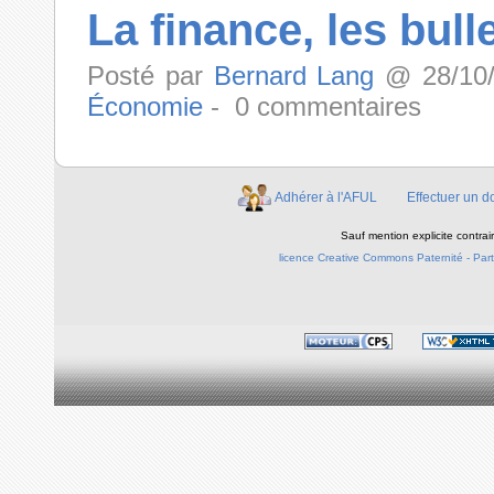
La finance, les bull
Posté par
Bernard Lang
@ 28/10/
Économie
- 0 commentaires
Adhérer à l'AFUL
Effectuer un d
Sauf mention explicite contra
licence Creative Commons Paternité - Parta